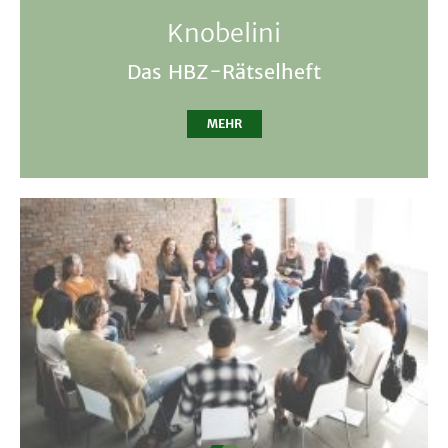
Knobelini
Das HBZ-Rätselheft
MEHR