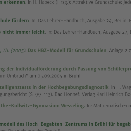
n erkennen
. In H. Habeck (Hrsg.): Attraktive Grundschule: Jed
hule fördern
. In: Das Lehrer-Handbuch, Ausgabe 24, Berlin:
 nicht immer leicht
. In: Das Lehrer-Handbuch, Ausgabe 27, B
h, Th. (2005)
.
Das HBZ-Modell für Grundschulen
. Anlage 2 
ng der Individualförderung durch Passung von Schülerp
 im Umbruch“ am 05.09.2005 in Brühl
ntelligenztests in der Hochbegabungsdiagnostik
. In H. Wa
ungsbericht (S. 99-113). Bad Honnef: Verlag Karl Heinrich Bo
äthe-Kollwitz-Gymnasium Wesseling.
In: Mathematisch-nat
modell des Hoch-Begabten-Zentrums in Brühl für begab