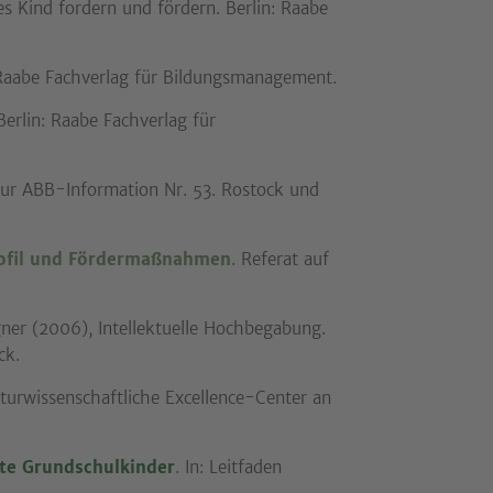
es Kind fordern und fördern. Berlin: Raabe
 Raabe Fachverlag für Bildungsmanagement.
erlin: Raabe Fachverlag für
zur ABB-Information Nr. 53. Rostock und
rofil und Fördermaßnahmen
. Referat auf
gner (2006), Intellektuelle Hochbegabung.
ck.
urwissenschaftliche Excellence-Center an
te Grundschulkinder
. In: Leitfaden