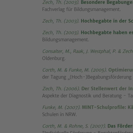
Zech, Th. (2003)
.
Besondere Begabunge
Fachverlag für Bildungsmanagement.
Zech, Th. (2003)
.
Hochbegabte in der Sc
Zech, Th. (2003)
.
Hochbegabte haben es
Bildungsmanagement.
Consalter, M., Raak, J. Westphal, P. & Zec
Oldenburg.
Corth, M. & Funke, M. (2005)
.
Optimieru
der Tagung „(Hoch-)Begabungsförderung
Zech, Th. (2006)
.
Der Stellenwert der I
Aspekte der Diagnostik und Beratung - Tag
Funke, M. (2007)
.
MINT-Schulprofile: K
Schulen in NRW.
Corth, M. & Rohne, S. (2007)
.
Das Förder