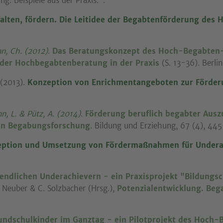
g. Beispiele aus der Praxis.".
falten, fördern. Die Leitidee der Begabtenförderung des
n, Ch. (2012)
.
Das Beratungskonzept des Hoch-Begabten
der Hochbegabtenberatung in der Praxis
(S. 13-36). Berlin
(2013).
Konzeption von Enrichmentangeboten zur Förderu
n, L. & Pütz, A. (2014)
.
Förderung beruflich begabter Ausz
hen Begabungsforschung
. Bildung und Erziehung, 67 (4), 44
ption und Umsetzung von Fördermaßnahmen für Underac
endlichen Underachievern - ein Praxisprojekt "Bildungsc
. Neuber & C. Solzbacher (Hrsg.),
Potenzialentwicklung. Bega
undschulkinder im Ganztag - ein Pilotprojekt des Hoch