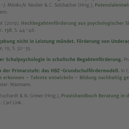
F.-J. Mönks,N. Neuber & C. Solzbacher (Hrsg.),
Potenzialentwi
ann.
M.
(2019).
Hochbegabtenförderung aus psychologischer Si
r. 138
, S. 44–46.
abung nicht in Leistung mündet. Förderung von Underac
e, 19, S. 32–35.
er Schulpsychologie in schulische Begabtenförderung.
Pra
n der Primarstufe: das HBZ-Grundschulfördermodell.
In C
e erkennen – Talente entwickeln – Bildung nachhaltig ge
ster: Waxmann.
chuchardt & N. Grewe (Hrsg.),
Praxishandbuch Beratung in 
 Carl Link.