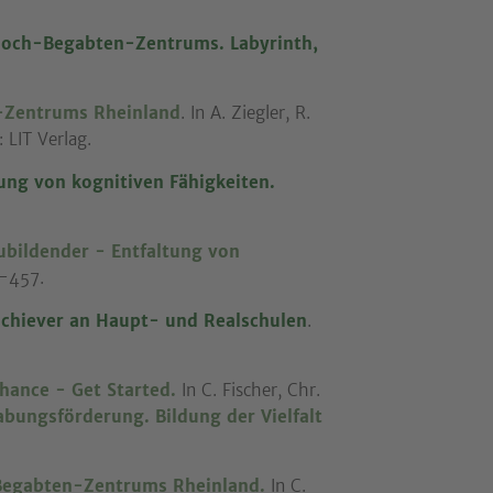
 Hoch-Begabten-Zentrums. Labyrinth,
-Zentrums Rheinland
. In A. Ziegler, R.
: LIT Verlag.
ng von kognitiven Fähigkeiten.
ubildender - Entfaltung von
5-457.
hiever an Haupt- und Realschulen
.
hance - Get Started.
In C. Fischer, Chr.
bungsförderung. Bildung der Vielfalt
-Begabten-Zentrums Rheinland.
In C.