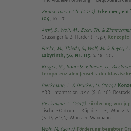
"Individuelle Förderung - Begabtenförderun
Zimmermann, Ch. (2010).
Erkennen, ent
104
, 16-17.
Amri, S., Wolf, M., Zech, Th. & Zimmerman
Grassinger & B. Harder (Hrsg.),
Konzepte 
Funke, M., Thiede, S., Wolf, M. & Beyer, A.
Labyrinth, 36, Nr. 115
, S. 18–20.
Krüger, M., Röhr-Sendlmeier, U., Bleckman
Lernpotenzialen jenseits der klassisc
Bleckmann, L. & Brücker, H. (2014)
.
Konze
ABB-Information 2014 (S. 8-16). Rostock
Bleckmann, L. (2017)
.
Förderung von jug
Fischer-Ontrup, F. Käpnick, F.-J. Mönks,N
(S. 145-153). Münster: Waxmann.
Wolf, M. (2017)
.
Förderung begabter Gr